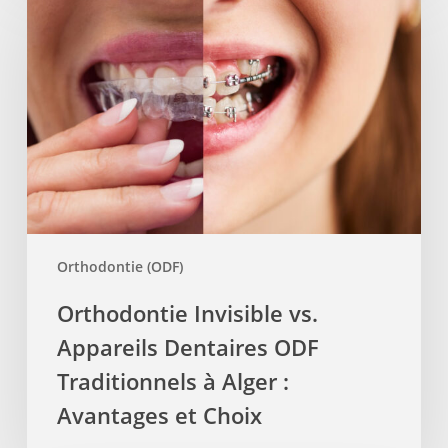
Invisible
vs.
Appareils
Dentaires
ODF
Traditionnels
à
Alger
:
Avantages
Orthodontie (ODF)
et
Choix
Orthodontie Invisible vs.
Appareils Dentaires ODF
Traditionnels à Alger :
Avantages et Choix