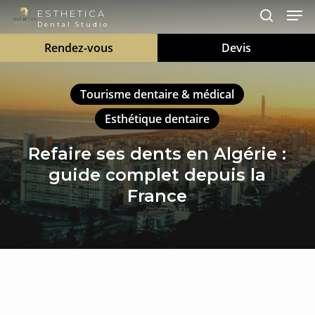
Men
Skip
to
search
Close
main
Rendez-vous
Devis
Menu
content
Tourisme dentaire & médical
Esthétique dentaire
Refaire ses dents en Algérie :
guide complet depuis la
France