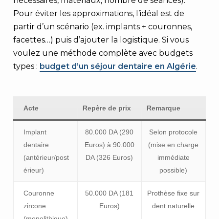
nécessaires, matériaux, nombre de séances).
Pour éviter les approximations, l’idéal est de
partir d’un scénario (ex. implants + couronnes,
facettes…) puis d’ajouter la logistique. Si vous
voulez une méthode complète avec budgets
types :
budget d’un séjour dentaire en Algérie
.
Acte
Repère de prix
Remarque
Implant
80.000 DA (290
Selon protocole
dentaire
Euros) à 90.000
(mise en charge
(antérieur/post
DA (326 Euros)
immédiate
érieur)
possible)
Couronne
50.000 DA (181
Prothèse fixe sur
zircone
Euros)
dent naturelle
(monolithique)