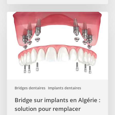
Bridge
sur
implants
en
Algérie
:
solution
pour
remplacer
plusieurs
dents
Bridges dentaires
Implants dentaires
manquantes
quand
Bridge sur implants en Algérie :
on
solution pour remplacer
vit
en