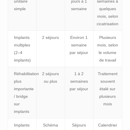
unitaire
jours à 1
semaines à
simple
semaine
quelques
mois, selon
cicatrisation
Implants
2 séjours
Environ 1
Plusieurs
multiples
semaine
mois, selon
(2–4
par séjour
le volume
implants)
de travail
Réhabilitation
2 séjours
1 à 2
Traitement
plus
ou plus
semaines
souvent
importante
par séjour
étalé sur
/ bridge
plusieurs
sur
mois
implants
Implants
Schéma
Séjours
Calendrier