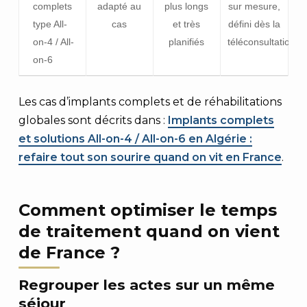
complets
adapté au
plus longs
sur mesure,
type All-
cas
et très
défini dès la
on-4 / All-
planifiés
téléconsultation
on-6
Les cas d’implants complets et de réhabilitations
globales sont décrits dans :
Implants complets
et solutions All-on-4 / All-on-6 en Algérie :
refaire tout son sourire quand on vit en France
.
Comment optimiser le temps
de traitement quand on vient
de France ?
Regrouper les actes sur un même
séjour