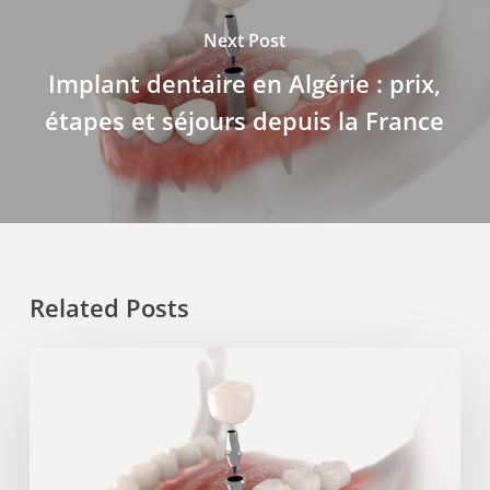
Next Post
Implant dentaire en Algérie : prix,
étapes et séjours depuis la France
Related Posts
Implant
dentaire
en
Algérie
: