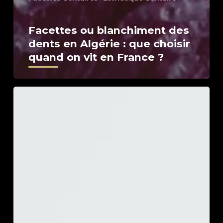
Facettes ou blanchiment des
dents en Algérie : que choisir
quand on vit en France ?
Combiner
soins
dentaires
et
séjour
touristique
à
Alger
:
ce
qu’il