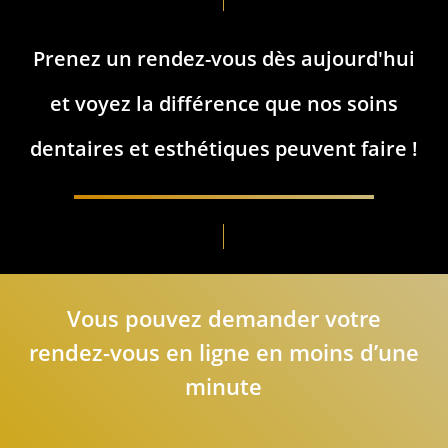
Prenez
un
rendez-vous
dès
aujourd'hui
et
voyez
la
différence
que
nos
soins
dentaires
et
esthétiques
peuvent
faire
!
Vous pouvez demander votre
rendez-vous en ligne en moins d’une
minute